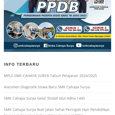
INFO TERBARU
MPLS SMK CAHAYA SURYA Tahun Pelajaran 2024/2025
Asesmen Diagnotik Siswa Baru SMK Cahaya Surya
SMK Cahaya Surya Gelar Sholat Idul Adha 1445
SMK Cahaya Surya Ikuti Jalan Sehat Peringati Hari Pendidikan