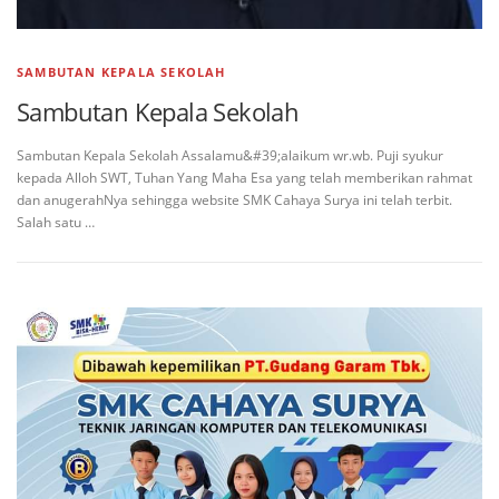
SAMBUTAN KEPALA SEKOLAH
Sambutan Kepala Sekolah
Sambutan Kepala Sekolah Assalamu&#39;alaikum wr.wb. Puji syukur
kepada Alloh SWT, Tuhan Yang Maha Esa yang telah memberikan rahmat
dan anugerahNya sehingga website SMK Cahaya Surya ini telah terbit.
Salah satu …